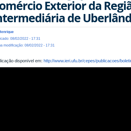
omércio Exterior da Regi
ntermediária de Uberlândi
Henrique
icado: 08/02/2022 - 17:31
ma modificação: 08/02/2022 - 17:31
licação disponível em:
http://www.ieri.ufu.br/cepes/publicacoes/bolet