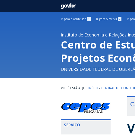
GOVBR
Ir para o conteúdo
1
Ir para o menu
2
Ir pa
Instituto de Economia e Relações Int
Centro de Est
Projetos Econ
UNIVERSIDADE FEDERAL DE UBERL
INÍCIO
/
CENTRAL DE CONTE
C
V
SERVIÇO