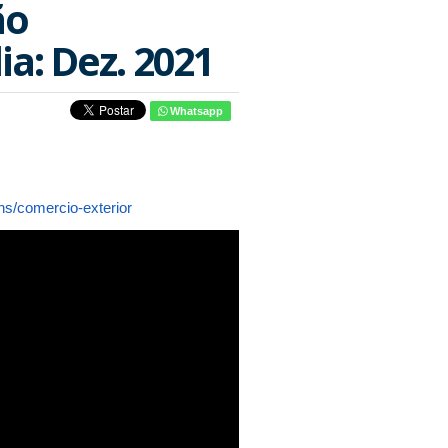
ão
a: Dez. 2021
Whatsapp
ins/comercio-exterior