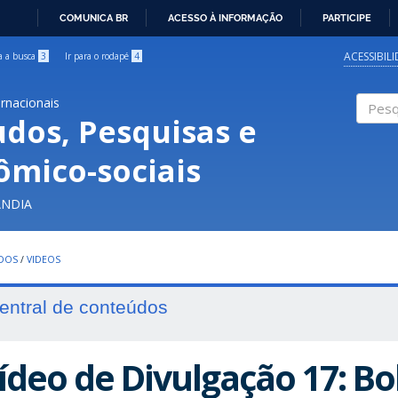
COMUNICA BR
ACESSO À INFORMAÇÃO
PARTICIPE
IR
PARA
ACESSIBIL
ra a busca
3
Ir para o rodapé
4
O
CONTEÚDO
ernacionais
udos, Pesquisas e
Pesqui
ômico-sociais
ÂNDIA
UDOS
/
VIDEOS
entral de conteúdos
ídeo de Divulgação 17: Bo