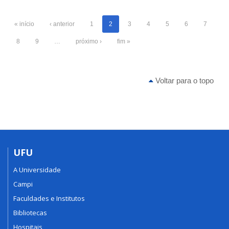
« início
‹ anterior
1
2
3
4
5
6
7
8
9
…
próximo ›
fim »
Voltar para o topo
UFU
A Universidade
Campi
Faculdades e Institutos
Bibliotecas
Hospitais