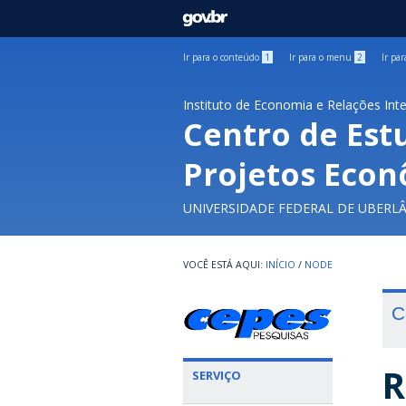
GOVBR
Ir para o conteúdo
1
Ir para o menu
2
Ir pa
Instituto de Economia e Relações Int
Centro de Est
Projetos Econ
UNIVERSIDADE FEDERAL DE UBERL
INÍCIO
/
NODE
C
R
SERVIÇO