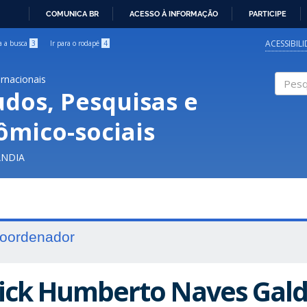
COMUNICA BR
ACESSO À INFORMAÇÃO
PARTICIPE
IR
PARA
ACESSIBIL
ra a busca
3
Ir para o rodapé
4
O
CONTEÚDO
ernacionais
udos, Pesquisas e
Pesqui
ômico-sociais
ÂNDIA
oordenador
ick Humberto Naves Gald