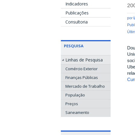
Indicadores
20
Publicações
por
Consultoria
Publ
Últi
PESQUISA
Dou
Uni
Linhas de Pesquisa
soc
Ube
Comércio Exterior
rel
Finanças Públicas
Curr
Mercado de Trabalho
População
Preços
Saneamento