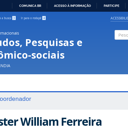
COMUNICA BR
ACESSO À INFORMAÇÃO
PARTICIPE
IR
PARA
ACESSIBIL
ra a busca
3
Ir para o rodapé
4
O
CONTEÚDO
ernacionais
udos, Pesquisas e
Pesqui
ômico-sociais
ÂNDIA
oordenador
ster William Ferreira