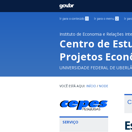
GOVBR
Ir para o conteúdo
1
Ir para o menu
2
Ir pa
Instituto de Economia e Relações Int
Centro de Est
Projetos Econ
UNIVERSIDADE FEDERAL DE UBERL
INÍCIO
/
NODE
C
E
SERVIÇO