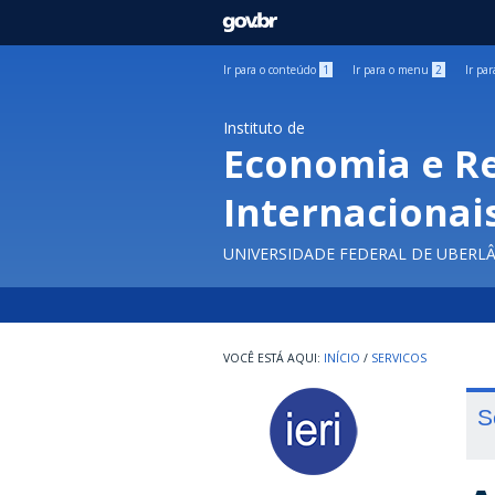
GOVBR
Ir para o conteúdo
1
Ir para o menu
2
Ir pa
Instituto de
Economia e R
Internacionai
UNIVERSIDADE FEDERAL DE UBERL
INÍCIO
/
SERVICOS
S