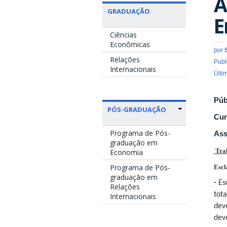
A
GRADUAÇÃO
E
Ciências
Econômicas
por
Relações
Publ
Internacionais
Últi
Púb
PÓS-GRADUAÇÃO
Cur
Programa de Pós-
Ass
graduação em
Trab
Economia
Programa de Pós-
Escl
graduação em
-
Es
Relações
tot
Internacionais
deve
deve