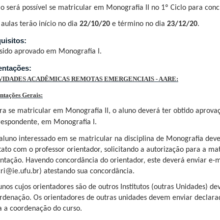
o será possível se matricular em Monografia II no 1º Ciclo para conclu
 aulas terão início no dia
22/10/20
e término no dia
23/12/20
.
uisitos:
 sido aprovado em Monografia I.
entações:
VIDADES ACADÊMICAS REMOTAS EMERGENCIAIS - AARE:
ntações Gerais:
ra se matricular em Monografia II, o aluno deverá ter obtido aprov
respondente, em Monografia I.
 aluno interessado em se matricular na disciplina de Monografia de
tato com o professor orientador, solicitando a autorização para a ma
entação. Havendo concordância do orientador, este deverá enviar e-m
ri@ie.ufu.br
) atestando sua concordância.
lunos cujos orientadores são de outros Institutos (outras Unidades) d
rdenação. Os orientadores de outras unidades devem enviar declara
a a coordenação do curso.