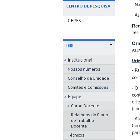
- Nã
CENTRO DE PESQUISA
- As
CEPES
Req
Ter
Ori
IERI
ATI
Institucional
Orie
Nossos números
-
Pa
Conselho da Unidade
cor
Comitês e Comissões
- O
con
Equipe
ori
Corpo Docente
(
coc
Relatórios do Plano
- A
de Trabalho
Docente
Coo
par
Técnicos