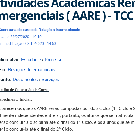
tividades Acadêmicas R
mergenciais ( AARE ) - TCC
Secretaria do curso de Relações Internacionais
icado: 29/07/2020 - 16:19
ma modificação: 08/10/2020 - 14:53
lico-alvo:
Estudante
/
Professor
so:
Relações Internacionais
unto:
Documentos
/
Serviços
alho de Conclusão de Curso
arecimento Inicial:
clarecemos que as AARE serão compostas por dois ciclos (1º Ciclo e 2º 
almente independentes entre si, portanto, os alunos que se matricul
rão concluir a disciplina até o final do 1º Ciclo, e os alunos que se 
rão concluí-la até o final do 2º Ciclo.