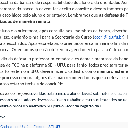
 escolha da banca é de responsabilidade do aluno e do orientador. Ass
membros da banca já devem ter aceito o convite e devem também poss
a escolhidos pelo aluno e orientador. Lembramos que
as defesas de 
lizadas de maneira remota.
 aluno e o orientador, após consulta aos membros da banca, deverão
 isso, enviarão e-mail para a Secretaria do Curso (
cocri@ie.ufu.br
) 
ala escolhidos. Após essa etapa, o orientador encaminhará o link da s
banca. Orientamos que não deixem o agendamento para a última hor
o dia da defesa, o professor orientador e os demais membros da banc
esa de TCC na plataforma SEI - UFU, para tanto, todos precisam ter 
ca for externo à UFU, deverá fazer o cadastro como
membro extern
e processo demora alguns dias, não recomendamos que a defesa sej
bro externo tenha sido concluído.
pós as correções
sugeridas pela banca, o aluno deverá submeter seu traba
essores orientadores deverão validar o trabalho de seus orientandos no Repo
itará o processo eletrônico SEI para o Setor de Registro da UFU.
exo
Cadastro de Usuário Externo - SEI UFU