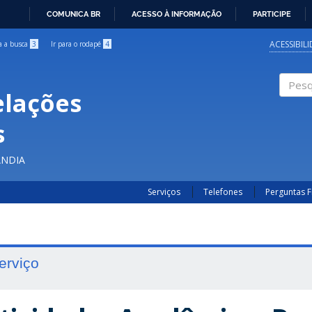
COMUNICA BR
ACESSO À INFORMAÇÃO
PARTICIPE
IR
PARA
ACESSIBIL
ra a busca
3
Ir para o rodapé
4
O
CONTEÚDO
elações
Pesqui
s
ÂNDIA
Serviços
Telefones
Perguntas 
erviço