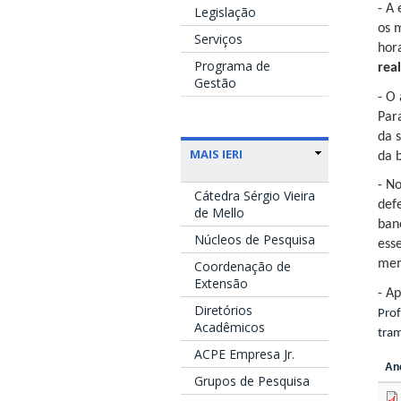
- A
Legislação
os 
Serviços
hor
Programa de
rea
Gestão
- O
Para
da s
MAIS IERI
da 
- N
Cátedra Sérgio Vieira
def
de Mello
ban
Núcleos de Pesquisa
ess
mem
Coordenação de
Extensão
- A
Diretórios
Prof
Acadêmicos
tram
ACPE Empresa Jr.
An
Grupos de Pesquisa