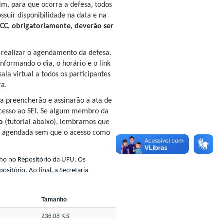
im, para que ocorra a defesa, todos
uir disponibilidade na data e na
TCC, obrigatoriamente, deverão ser
 realizar o agendamento da defesa.
informando o dia, o horário e o link
ala virtual a todos os participantes
a.
a preencherão e assinarão a ata de
acesso ao SEI. Se algum membro da
o
(tutorial abaixo), lembramos que
a agendada sem que o acesso como
lho no Repositório da UFU. Os
sitório. Ao final, a Secretaria
Tamanho
236.08 KB