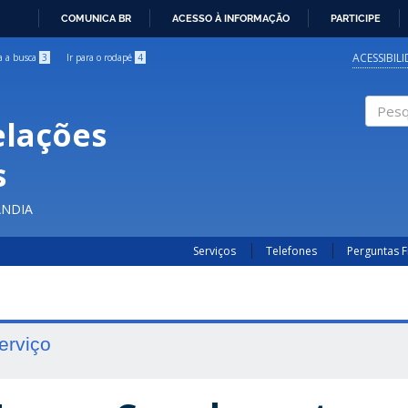
COMUNICA BR
ACESSO À INFORMAÇÃO
PARTICIPE
IR
PARA
ACESSIBIL
ra a busca
3
Ir para o rodapé
4
O
CONTEÚDO
elações
Pesqui
s
ÂNDIA
Serviços
Telefones
Perguntas 
erviço