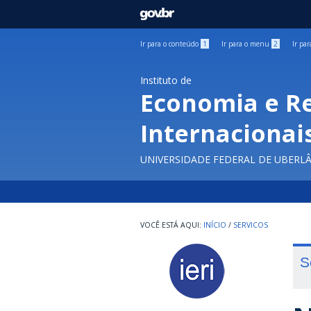
GOVBR
Ir para o conteúdo
1
Ir para o menu
2
Ir pa
Instituto de
Economia e R
Internacionai
UNIVERSIDADE FEDERAL DE UBERL
INÍCIO
/
SERVICOS
S