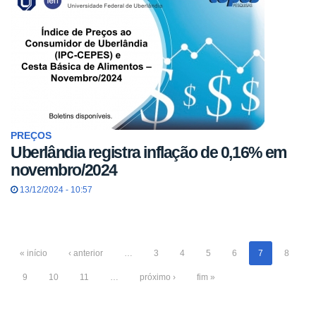
PREÇOS
Uberlândia registra inflação de 0,16% em
novembro/2024
13/12/2024 - 10:57
« início
‹ anterior
…
3
4
5
6
7
8
9
10
11
…
próximo ›
fim »