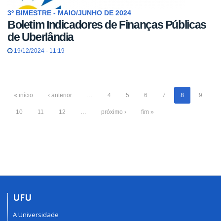
3º BIMESTRE - MAIO/JUNHO DE 2024
Boletim Indicadores de Finanças Públicas
de Uberlândia
19/12/2024 - 11:19
« início
‹ anterior
…
4
5
6
7
8
9
10
11
12
…
próximo ›
fim »
UFU
A Universidade