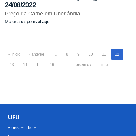
24/08/2022
Preço da Carne em Uberlândia
Matéria disponível aqui!
« início
‹ anterior
…
8
9
10
11
12
13
14
15
16
…
próximo ›
fim »
UFU
A Universidade