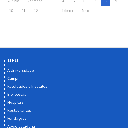
« início
‹ anterior
…
4
5
6
7
8
9
10
11
12
…
próximo ›
fim »
UFU
A Universidade
Campi
Faculdades e Institutos
Bibliotecas
Hospitais
Restaurantes
Fundações
Apoio estudantil