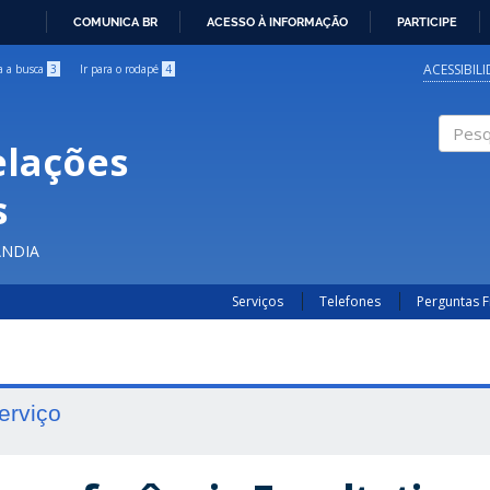
COMUNICA BR
ACESSO À INFORMAÇÃO
PARTICIPE
IR
PARA
ACESSIBIL
ra a busca
3
Ir para o rodapé
4
O
CONTEÚDO
elações
Pesqui
s
ÂNDIA
Serviços
Telefones
Perguntas 
erviço