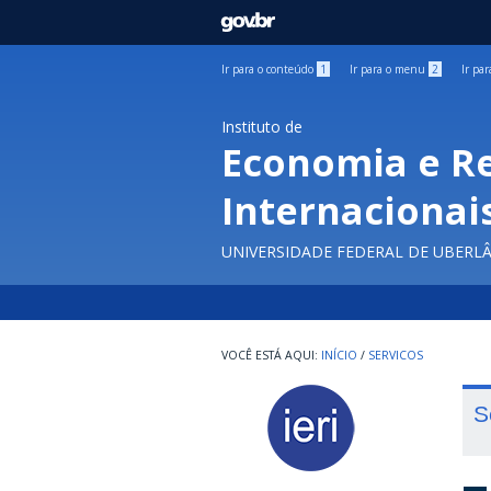
GOVBR
Ir para o conteúdo
1
Ir para o menu
2
Ir pa
Instituto de
Economia e R
Internacionai
UNIVERSIDADE FEDERAL DE UBERL
INÍCIO
/
SERVICOS
S