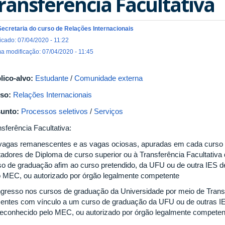
ransferência Facultativa
Secretaria do curso de Relações Internacionais
icado: 07/04/2020 - 11:22
ma modificação: 07/04/2020 - 11:45
lico-alvo:
Estudante
/
Comunidade externa
so:
Relações Internacionais
unto:
Processos seletivos
/
Serviços
sferência Facultativa:
vagas remanescentes e as vagas ociosas, apuradas em cada curso e
tadores de Diploma de curso superior ou à Transferência Facultativ
so de graduação afim ao curso pretendido, da UFU ou de outra IES d
o MEC, ou autorizado por órgão legalmente competente
ngresso nos cursos de graduação da Universidade por meio de Transfe
centes com vínculo a um curso de graduação da UFU ou de outras I
reconhecido pelo MEC, ou autorizado por órgão legalmente competen