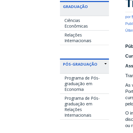
T
GRADUAÇÃO
por
Ciências
Publ
Econômicas
Últi
Relações
Internacionais
Púb
Cur
PÓS-GRADUAÇÃO
Ass
Tran
Programa de Pós-
graduação em
As 
Economia
Por
cur
Programa de Pós-
graduação em
pel
Relações
O i
Internacionais
dis
ou 