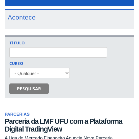
navigat
Acontece
TÍTULO
CURSO
PESQUISAR
PARCERIAS
Parceria da LMF UFU com a Plataforma
Digital TradingView
A Liga de Mercado Financeiro Anuncia Nova Parceria