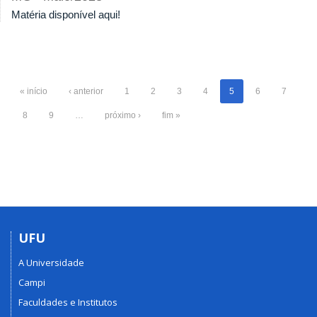
Matéria disponível aqui!
« início
‹ anterior
1
2
3
4
5
6
7
8
9
…
próximo ›
fim »
UFU
A Universidade
Campi
Faculdades e Institutos