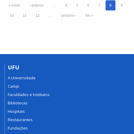
« início
‹ anterior
…
4
5
6
7
8
9
10
11
12
…
próximo ›
fim »
UFU
A Universidade
Campi
Faculdades e Institutos
Bibliotecas
Hospitais
Restaurantes
Fundações