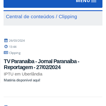
MENU
Toggle
navigat
Central de conteúdos / Clipping
26/03/2024
13:44
Clipping
TV Paranaíba - Jornal Paranaíba -
Reportagem - 27/02/2024
IPTU em Uberlândia
Matéria disponível aqui!