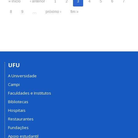
« início
‹ anterior
1
2
3
4
5
6
7
8
9
…
próximo ›
fim »
UFU
A Universidade
Campi
Faculdades e Institutos
Bibliotecas
Hospitais
Restaurantes
Fundações
Apoio estudantil