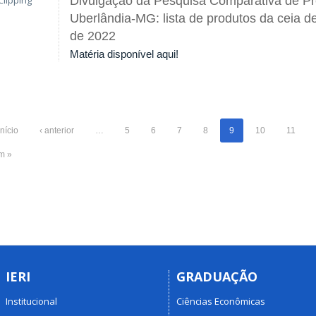
Divulgação da Pesquisa Comparativa de P
Uberlândia-MG: lista de produtos da ceia d
de 2022
Matéria disponível aqui!
início
‹ anterior
…
5
6
7
8
9
10
11
im »
IERI
GRADUAÇÃO
Institucional
Ciências Econômicas