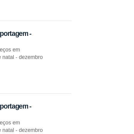
eportagem -
reços em
e natal - dezembro
eportagem -
reços em
e natal - dezembro