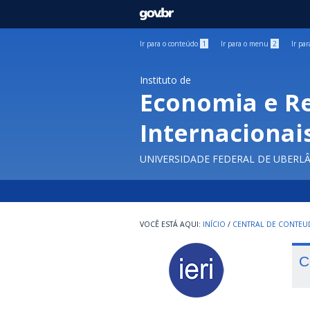
GOVBR
Ir para o conteúdo
1
Ir para o menu
2
Ir pa
Instituto de
Economia e R
Internacionai
UNIVERSIDADE FEDERAL DE UBERL
INÍCIO
/
CENTRAL DE CONTE
C