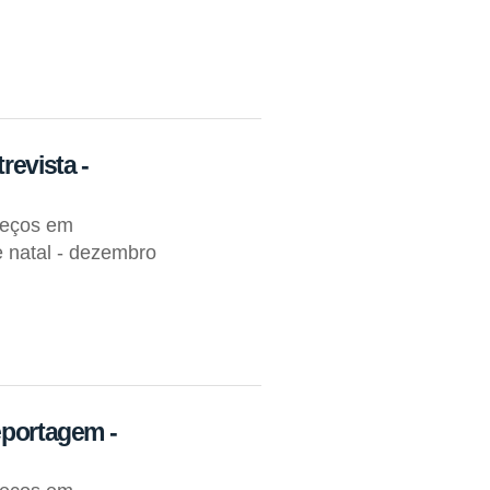
revista -
reços em
e natal - dezembro
eportagem -