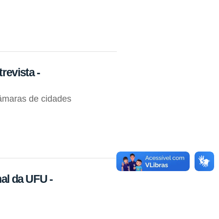
revista -
âmaras de cidades
nal da UFU -