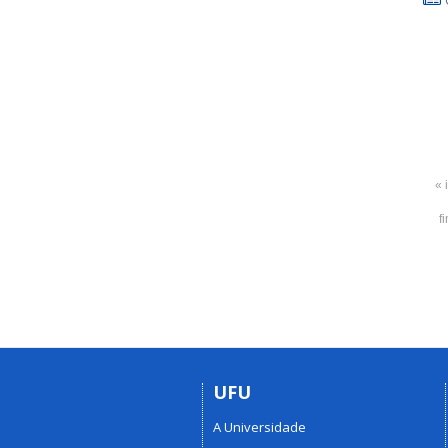
« 
f
UFU
A Universidade