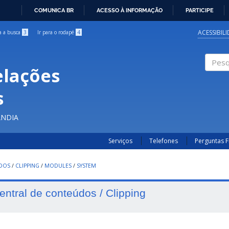
COMUNICA BR
ACESSO À INFORMAÇÃO
PARTICIPE
IR
PARA
ACESSIBIL
ra a busca
3
Ir para o rodapé
4
O
CONTEÚDO
elações
Pesqui
s
ÂNDIA
Serviços
Telefones
Perguntas 
UDOS
/
CLIPPING
/
MODULES
/
SYSTEM
entral de conteúdos / Clipping