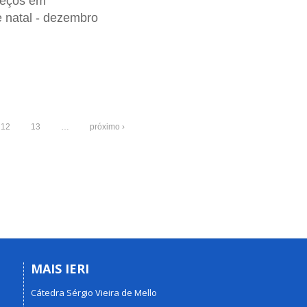
reços em
e natal - dezembro
12
13
…
próximo ›
MAIS IERI
Cátedra Sérgio Vieira de Mello